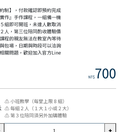
預約制】，付款確認即預約完成
全實作』手作課程，一組備一機
約５組即可開班，未達人數取消
多２人，第三位陪同酌收體驗價
約課程的親友無法在教室內等待
約與包場，日期與時段可以洽詢
相關問題，歡迎加入官方Line
700
NT$
⚠ 小班教學（每堂上限 8 組）
示
⚠ 每組２人（１大１小或２大）
⚠ 第３位陪同須另外加購體驗