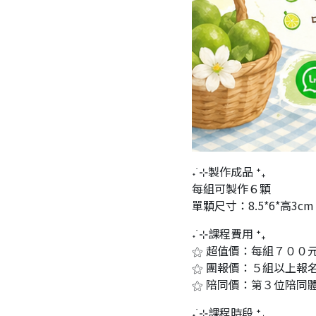
˖ ࣪⊹製作成品 ⁺₊
每組可製作６顆
單顆尺寸：8.5*6*高3cm
˖ ࣪⊹課程費用 ⁺₊
⚝ 超值價：每組７００元（ 
⚝ 團報價：５組以上報
⚝ 陪同價：第３位陪同
˖ ࣪⊹課程時段 ⁺₊