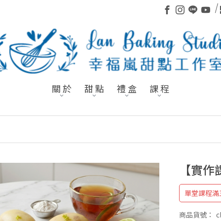
關 於
甜 點
禮 盒
課 程
【實作
單堂課程滿
商品貨號：
c