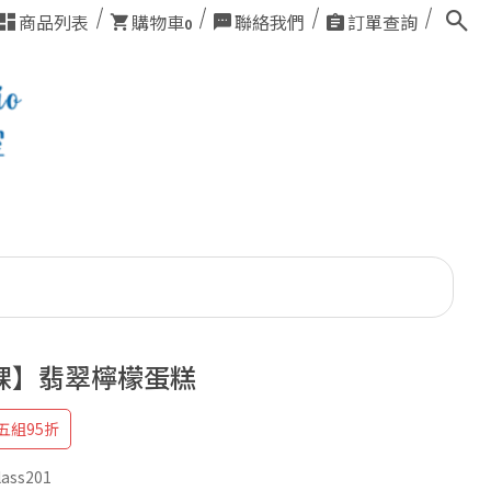
商品列表
購物車
聯絡我們
訂單查詢
0
課】翡翠檸檬蛋糕
五組95折
lass201