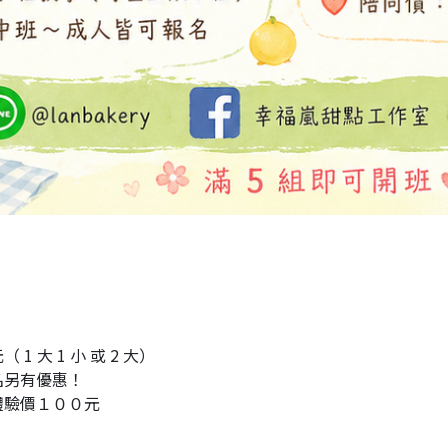
1 大 1 小 或 2 大）
名另有優惠！
體驗價１００元