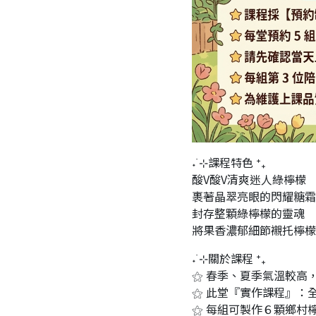
˖ ࣪⊹課程特色 ⁺₊
酸V酸V清爽迷人綠檸檬
裹著晶翠亮眼的閃耀糖霜
封存整顆綠檸檬的靈魂
將果香濃郁細節襯托檸檬
˖ ࣪⊹關於課程 ⁺₊
⚝ 春季、夏季氣溫較高
⚝ 此堂『實作課程』：
⚝ 每組可製作６顆鄉村