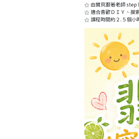
⚝ 由寶貝跟著老師 step 
⚝ 適合喜歡ＤＩＹ、摸
⚝ 課程時間約２.５個