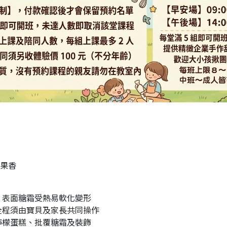
果香
，表面糖霜受熱易軟化變形
全程須由寶貝及家長共同操作
檸檬蛋糕、批覆糖霜及裝飾