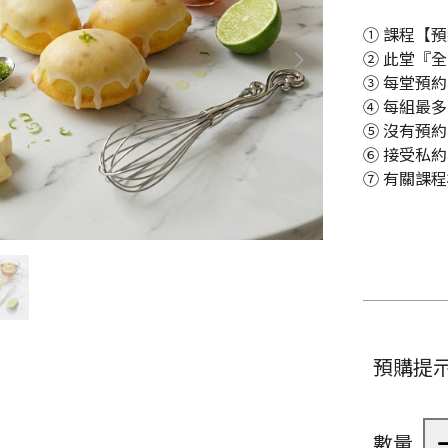
① 課程【
② 此堂『
③ 每堂預
④ 每組最
⑤ 沒有預
⑥ 接受私
⑦ 有關課程
預購提
數量