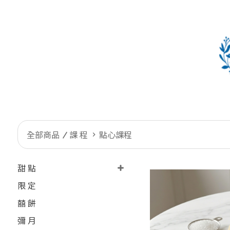
全部商品
課 程
點心課程
甜 點
限 定
囍 餅
彌 月