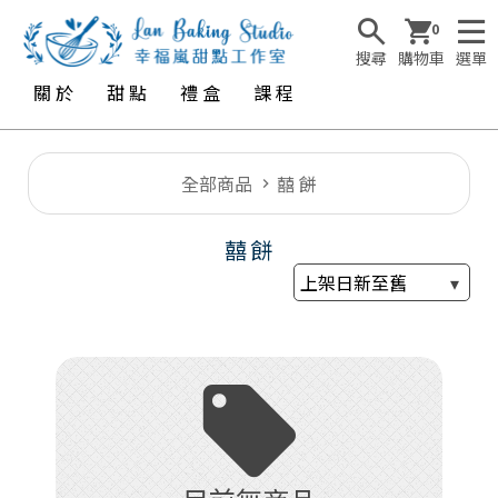
0
搜尋
購物車
選單
關 於
甜 點
禮 盒
課 程
全部商品
囍 餅
囍 餅