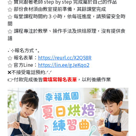
⚝ 寶貝跟著老師 step by step 完成屬於自己的作品
⚝ 部份食材須由教室提前準備，其餘課堂完成
⚝ 每堂課程時間約３小時，依每班進度，請預留安全時
間
⚝ 課程專注於教學、操作手法及烘焙原理，沒有提供食
譜
˖ ࣪⊹報名方式 ⁺₊
⚝ 報名表單：
https://reurl.cc/X2Q58R
⚝ 官方Line：
https://lin.ee/gJeKqo2
❌不接受電話預約.ᐟ.ᐟ
👉付款完成後皆
需填寫報名表單
，以利後續作業