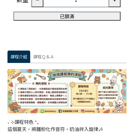
一
編
已額滿
號
81
C
o
p
y
課程介紹
課程Ｑ＆Ａ
r
i
g
h
t
©
2
0
2
6
福
嵐
˖ ࣪⊹課程特色 ⁺₊
甜
點
這個夏天，將麵粉化作音符，奶油拌入旋律🎶
工