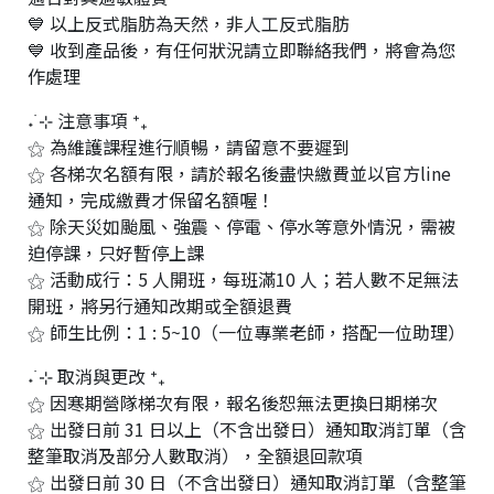
💙 以上反式脂肪為天然，非人工反式脂肪
💙 收到產品後，有任何狀況請立即聯絡我們，將會為您
作處理
˖ ࣪⊹ 注意事項 ⁺₊
⚝ 為維護課程進行順暢，請留意不要遲到
⚝ 各梯次名額有限，請於報名後盡快繳費並以官方line
通知，完成繳費才保留名額喔！
⚝ 除天災如颱風、強震、停電、停水等意外情況，需被
迫停課，只好暫停上課
⚝ 活動成行：5 人開班，每班滿10 人；若人數不足無法
開班，將另行通知改期或全額退費
⚝ 師生比例：1 : 5~10（一位專業老師，搭配一位助理）
˖ ࣪⊹ 取消與更改 ⁺₊
⚝ 因寒期營隊梯次有限，報名後恕無法更換日期梯次
⚝ 出發日前 31 日以上（不含出發日）通知取消訂單（含
整筆取消及部分人數取消），全額退回款項
⚝ 出發日前 30 日（不含出發日）通知取消訂單（含整筆