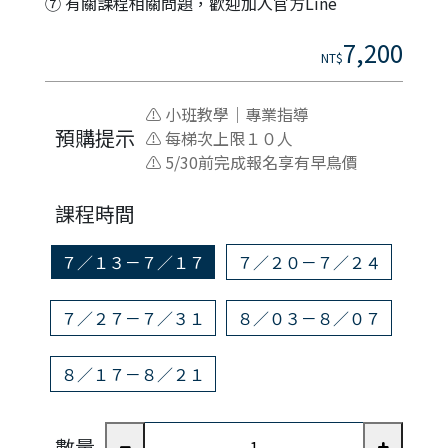
⑦ 有關課程相關問題，歡迎加入官方Line
7,200
NT$
⚠ 小班教學｜專業指導
預購提示
⚠ 每梯次上限１０人
⚠ 5/30前完成報名享有早鳥價
課程時間
７／１３－７／１７
７／２０－７／２４
７／２７－７／３１
８／０３－８／０７
８／１７－８／２１
數量
統