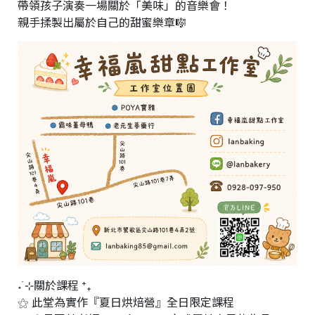
帶領孩子演奏一場關於「美味」的音樂會！
作
親手揉製出屬於自己的甜蜜樂章🎼
室
基
於
s
h
o
p
s
t
o
r
e
平
台
提
供
˖ ࣪⊹關於課程 ⁺₊
⚝ 此堂為實作『夏日烘焙營』全日限定課程