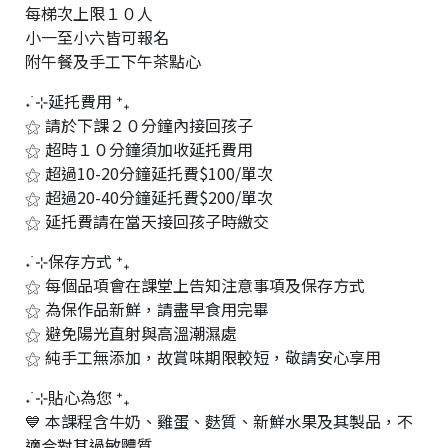
每梯次上限１０人
小一至小六皆可報名
附午餐及手工下午茶點心
˖ ࣪⊹延托費用 ⁺₊
⚝ 請於下課２０分鐘內接回孩子
⚝ 超時１０分鐘須加收延托費用
⚝ 超過10-20分鐘延托費$100/單次
⚝ 超過20-40分鐘延托費$200/單次
⚝ 延托費請在當天接回孩子時繳交
˖ ࣪⊹保存方式 ⁺₊
⚝ 每個品項會在課堂上告知注意事項及保存方式
⚝ 為保作品新鮮，請盡早食用完畢
⚝ 避免陽光直射與高溫潮濕處
⚝ 純手工無添加，故賞味期限較短，敬請安心享用
˖ ࣪⊹貼心為您 ⁺₊
💙 本課程含牛奶、雞蛋、麩質、新鮮水果及其製品，不
適合對其過敏體質