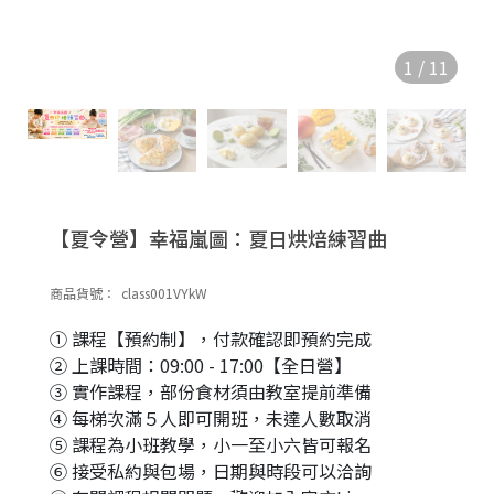
1
/
11
【夏令營】幸福嵐圖：夏日烘焙練習曲
商品貨號：
class001VYkW
① 課程【預約制】，付款確認即預約完成
② 上課時間：09:00 - 17:00【全日營】
③ 實作課程，部份食材須由教室提前準備
④ 每梯次滿５人即可開班，未達人數取消
⑤ 課程為小班教學，小一至小六皆可報名
⑥ 接受私約與包場，日期與時段可以洽詢