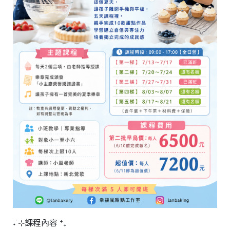
˖ ࣪⊹課程內容 ⁺₊