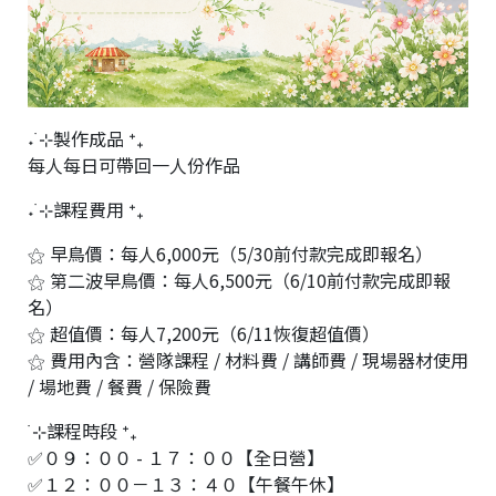
˖ ࣪⊹製作成品 ⁺₊
每人每日可帶回一人份作品
˖ ࣪⊹課程費用 ⁺₊
⚝ 早鳥價：每人6,000元（5/30前付款完成即報名）
⚝ 第二波早鳥價：每人6,500元（6/10前付款完成即報
名）
⚝ 超值價：每人7,200元（6/11恢復超值價）
⚝ 費用內含：營隊課程 / 材料費 / 講師費 / 現場器材使用
/ 場地費 / 餐費 / 保險費
࣪⊹課程時段 ⁺₊
✅０９：００ - １７：００【全日營】
✅１２：００－１３：４０【午餐午休】