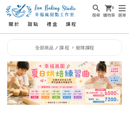
0
搜尋
購物車
選單
關 於
甜 點
禮 盒
課 程
全部商品
課 程
營隊課程