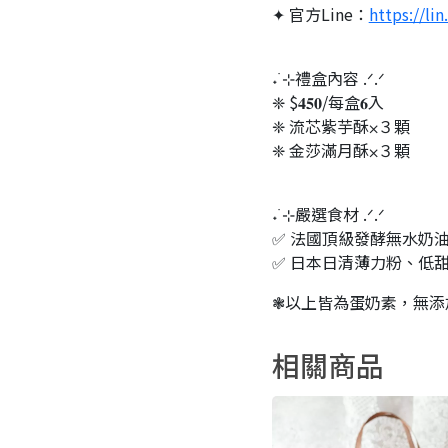
✦ 官方Line：
https://li
˖ ࣪⊹禮盒內容 .ᐟ.ᐟ
❈ $𝟒𝟓𝟎/每盒𝟔入
❈ 流芯紫芋酥⨉３顆
❈ 金莎滿月酥⨉３顆
˖ ࣪⊹嚴選食材 .ᐟ.ᐟ
✅ 法國頂級發酵無水奶
✅ 日本日清薄力粉、低
❃以上皆為蛋奶素，無添
相關商品