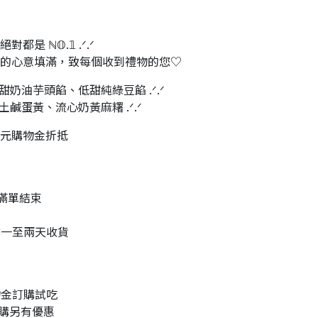
 ℕ𝕆.𝟙 .ᐟ.ᐟ
的心意填滿，致每個收到禮物的您♡
奶油芋頭餡、低甜純綠豆餡 .ᐟ.ᐟ
土鹹蛋黃、流心奶黃麻糬 .ᐟ.ᐟ
𝟎元購物金折抵
購至滿單結束
前一至兩天收貨
物金訂購試吃
預購另有優惠