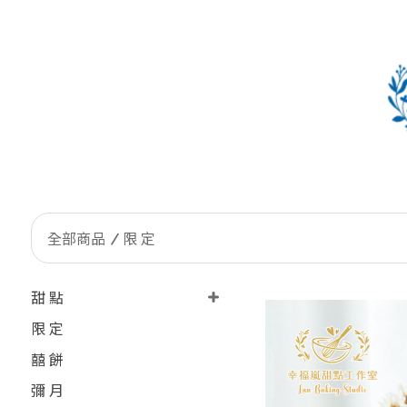
全部商品
限 定
甜 點
限 定
囍 餅
彌 月