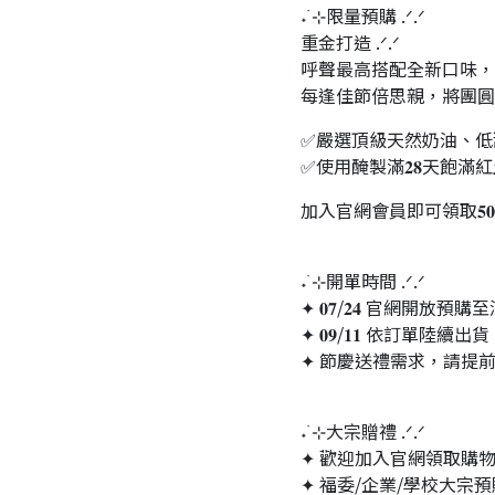
˖ ࣪⊹限量預購 .ᐟ.ᐟ
重金打造 .ᐟ.ᐟ
呼聲最高搭配全新口味，絕對都是
每逢佳節倍思親，將團圓
✅嚴選頂級天然奶油、低甜
✅使用醃製滿𝟐𝟖天飽滿紅
加入官網會員即可領取𝟓
˖ ࣪⊹開單時間 .ᐟ.ᐟ
✦ 𝟎𝟕/𝟐𝟒 官網開放預
✦ 𝟎𝟗/𝟏𝟏 依訂單陸續出貨
✦ 節慶送禮需求，請提
˖ ࣪⊹大宗贈禮 .ᐟ.ᐟ
✦ 歡迎加入官網領取購
✦ 福委/企業/學校大宗