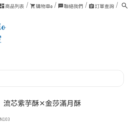
商品列表
購物車
聯絡我們
訂單查詢
0
】流芯紫芋酥✕金莎滿月酥
N103