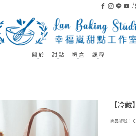
關 於
甜 點
禮 盒
課 程
【冷藏
商品貨號：
C