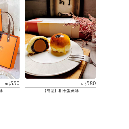
550
580
NT$
NT$
酥
【常溫】相思蛋黃酥