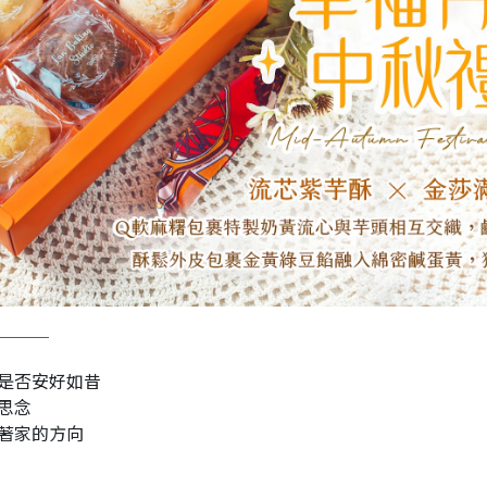
 ───
是否安好如昔
思念
著家的方向