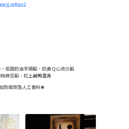
n.ee/gJeKqo2
油、低甜奶油芋頭餡、奶黃Ｑ心流沙餡
甜純綠豆餡、紅土鹹鴨蛋黃
加防腐劑及人工香料❃