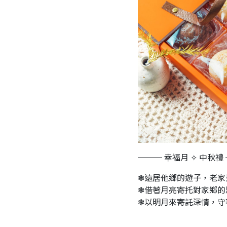
─── 幸福月 ✧ 中秋禮
❃遠居他鄉的遊子，老家
❃借著月亮寄托對家鄉的
❃以明月來寄託深情，守